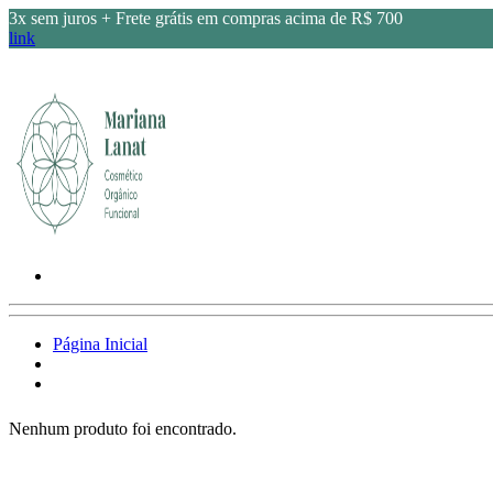
3x sem juros + Frete grátis em compras acima de R$ 700
link
Página Inicial
Nenhum produto foi encontrado.