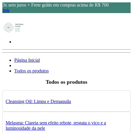
3x sem juros + Frete grátis em compras acima de R$ 700
link
Página Inicial
Todos os produtos
Todos os produtos
Cleansing Oil: Limpa e Demaquila
Melasma: Clareia sem efeito rebote, resgata o viço e a
luminosidade da pele