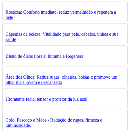
Rosácea: Conforto imediato, reduz vermelhidão e regenera a
pele
Cápsulas da beleza: Vitalidade para pele, cabelos, unhas e sua
saúde
Blend de óleos florais: Ilumina e Regenera
Área dos Olhos: Reduz rugas, olheiras, bolsas e promove um
olhar mais jovem e descansado
Hidratante facial tensor e protetor da luz azul
Colo, Pescoço e Mãos - Redução de rugas, firmeza e
luminosidade.