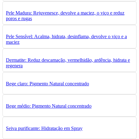
Pele Madura: Rejuvenesce, devolve a maciez, o viço e reduz
poros e rugas
Pele Sensível: Acalma, hidrata, desinflama, devolve o viço e a
maciez
Dermatite: Reduz descamação, vermelhidão, ardência, hidrata e
regenera
Bege claro: Pigmento Natural concentrado
Bege médio: Pigmento Natural concentrado
Seiva purificante: Hidratação em Spray